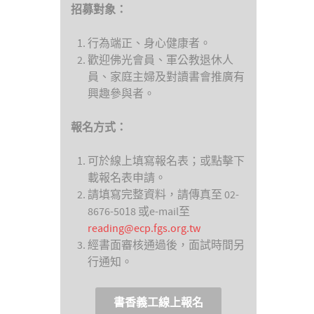
招募對象：
行為端正、身心健康者。
歡迎佛光會員、軍公教退休人
員、家庭主婦及對讀書會推廣有
興趣參與者。
報名方式：
可於線上填寫報名表；或點擊下
載報名表申請。
請填寫完整資料，請傳真至 02-
8676-5018 或e-mail至
reading@ecp.fgs.org.tw
經書面審核通過後，面試時間另
行通知。
書香義工線上報名