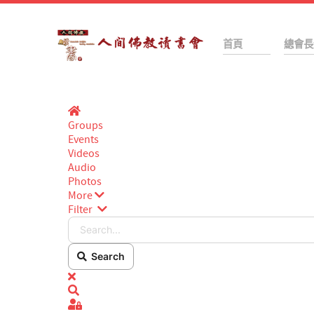
首頁
總會長
Home
Groups
Events
Videos
Audio
Photos
More
Filter
Search...
Search
x
Search
Sign In