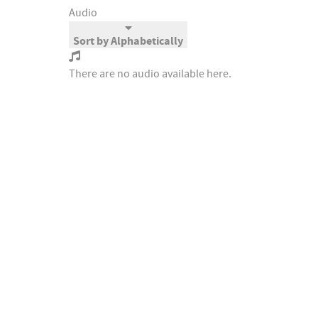
Audio
Sort by Alphabetically
There are no audio available here.