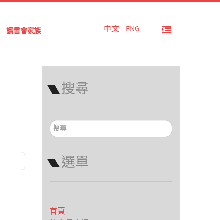
中文
ENG
讀書會家族
搜尋
搜
尋...
選單
首頁