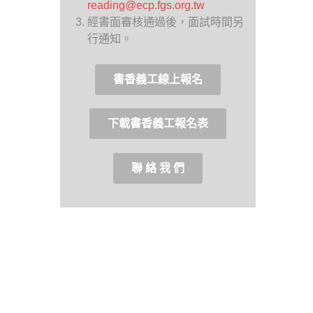
reading@ecp.fgs.org.tw
經書面審核通過後，面試時間另
行通知。
書香義工線上報名
下載書香義工報名表
聯 絡 我 們