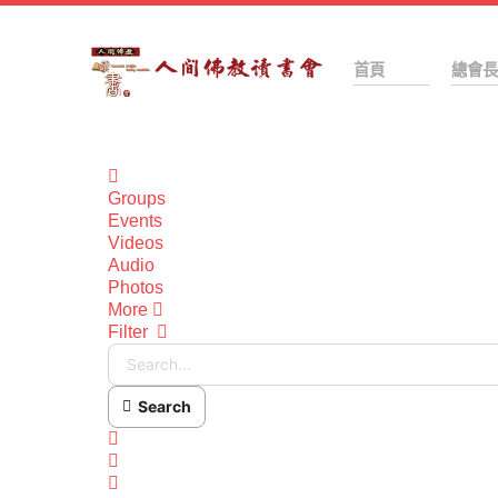
首頁
總會長
Home
Groups
Events
Videos
Audio
Photos
More
Filter
Search...
Search
x
Search
Sign In