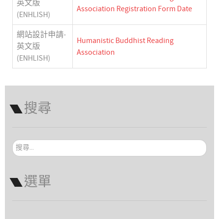
英文版
Association Registration Form Date
(ENHLISH)
網站設計申請-
Humanistic Buddhist Reading
英文版
Association
(ENHLISH)
搜尋
搜
尋...
選單