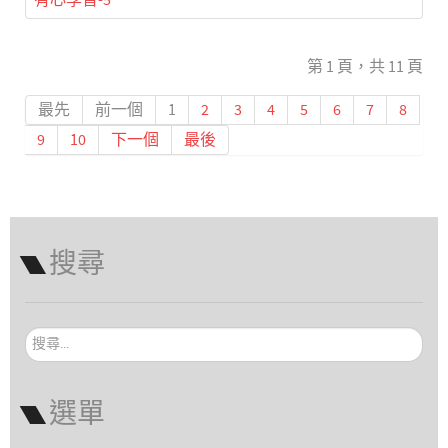
第 1 頁，共 11 頁
最先
前一個
1
2
3
4
5
6
7
8
9
10
下一個
最後
搜尋
搜
尋...
選單