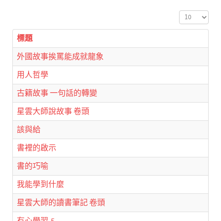
顯示數目
標題
外國故事挨罵能成就龍象
用人哲學
古籍故事 一句話的轉變
星雲大師說故事 卷頭
該與給
書裡的啟示
書的巧喻
我能學到什麼
星雲大師的讀書筆記 卷頭
有心學習-5