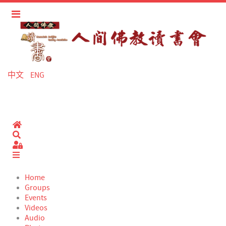
中文
ENG
Home
Search
Sign In
Home
Groups
Events
Videos
Audio