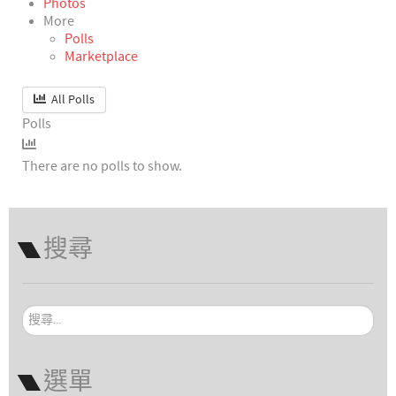
Photos
More
Polls
Marketplace
All Polls
Polls
There are no polls to show.
搜尋
搜
尋...
選單