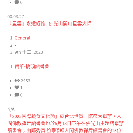
0
00:03:27
『星雲』永遠緬懷 - 佛光山開山星雲大師
General
•
9th 十二, 2023
寶華-橋頭讀書會
2453
1
0
N/A
「2023國際蔬食文化節」於台北世貿一館盛大舉辦，人
間佛教禪舞讀書會也於5月13日下午在佛光山主題館舉辦
讀書會；由鄭秀真老師帶領人間佛教禪舞讀書會的15位