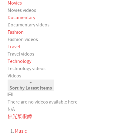
Movies
Movies videos
Documentary
Documentary videos
Fashion
Fashion videos
Travel
Travel videos
Technology
Technology videos
Videos
Sort by Latest Items
There are no videos available here.
N/A
佛光菜根譚
Music