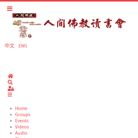
中文
ENG
Home
Search
Sign In
Home
Groups
Events
Videos
Audio