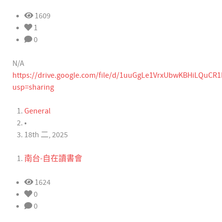
1609
1
0
N/A
https://drive.google.com/file/d/1uuGgLe1VrxUbwKBHiLQuCR1
usp=sharing
General
•
18th 二, 2025
南台-自在讀書會
1624
0
0