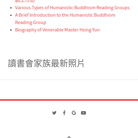
訓工作坊
Various Types of Humanistic Buddhism Reading Groups
A Brief Introduction to the Humanistic Buddhism
Reading Group
Biography of Venerable Master Hsing Yun
讀書會家族最新照片