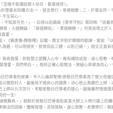
「怎樣才能講話使人信任、歡喜接受?」
示妙慧童女四種方法:一、發言修行，常使相應；二、於善友所，
，不生惡心。
信，不知其可也。」，記得以前讀過《青年守則》第四條:「信義
道酬善，人道酬誠，『商道酬信』，業道酬精。」可見信用之於人
與喜愛。
，《舊唐書•魏徵傳》記載，唐太宗對於魏徵的勸諫，曾說:「
人為鏡，可以明得失。朕常保此三鏡，以防己過。」結交正直有
，貢高我慢，則智慧之語難入心中，唯有蠲除成見，虛心受教，
但莫憎愛，洞然明白。」抱持正確心態聞法，將疑心昇華為信心，
勒日巴尊者的故事，令人心痛與警惕!密勒日巴尊者為了替父母復
禾苗以懲罰村人，最後抵不過良心的譴責，決心依止馬爾巴上師，
巴上師以九次苦行，考驗密勒日巴尊者的道心，最後雖然悟道證
的一生!
，諸根難具。」相對於密勒日巴尊者和星雲大師上人修行路上的種
學佛法的因緣，懺悔我慢，去除我執，虛心受教，老實修行，期