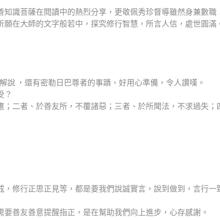
善知識菩薩在閱讀中的熱烈分享，更敬佩秀珍督導雖然身兼數職
祈願在大師的文字般若中，探究修行智慧，所言人信，處世圓滿
細解說 ，還有密勒日巴尊者的事蹟，好用心準備，令人讚嘆。
受？
應；二者、於善友所，不覆諸惡；三者、於所聞法，不求過失；
戒，修行正思正見等，都是要我們說誠實言，說到做到，言行一
需要善友善意提醒指正，是在幫助我們向上進步，心存感謝。