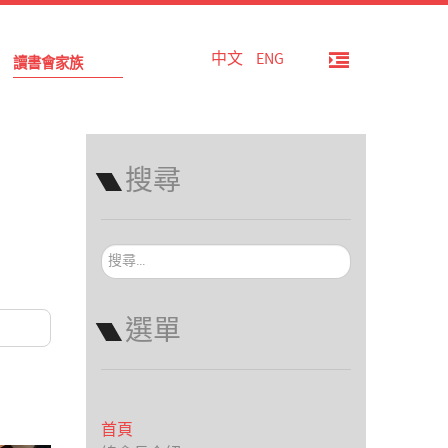
中文
ENG
讀書會家族
搜尋
搜
尋...
選單
首頁