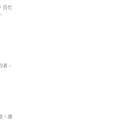
，百忙
。
四者、
致，廣