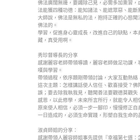
佛法廣闊無邊，要蠲除己見，必需多加熏習，
法能獲四種功德：能知諸法、能遮眾惡、能斷
大師說，佛法是無私的法，抱持正確的心態聞
佛法的。
學習，促進身心靈成長，改進自己的缺點，本
藏，真受用啊。
秀珍督導長的分享
感謝麗容老師帶領導讀，麗容老師做足功課，
嘆與學習。
帶領過程，依序題剛帶領討論，大家互動熱絡
這次主題：怎樣講話使人信任、歡喜接受？佛
誤；要去除我執我見，聽聞善法要觀德莫觀失
感恩，以此修學，未來所言所行，就能令人相
原來使人相信，必須一步一腳印，慢慢修正自
一日造成的，必須生命實踐，形塑自我生命的
淑貞師姐的分享：
感謝帶領人麗容師姐事先提供『幸福第七道：