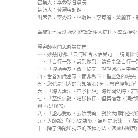
召集人：李秀珍督導長
帶領人：黃麗容師姐
出席者：李秀珍、林瓊珠、李育麗、黃麗容、
幸福第七道:怎樣才能講話使人信任、歡喜接受
麗容師姐聞思修證提問:
一、妙慧問佛:「云何所言人信受?」，請問佛陀
二、「言行一致，說到做到」請分享您言行一致
三、「透過善友，改正缺失」說說您心目中善知
四、當善知識當眾，而非私下，指正您的缺失，您
五、您也是別人的善知識嗎? 分享您曾經幫助他
六、「聽人說法，不予批評」聽經聞法時，若對
七、「至道無難，唯嫌揀擇，但莫憎愛，洞然
驗。(思修證)
八、「虛心受教，去除我執」對於大師和密勒日
九、大師說:「有理是訓練，無理是磨練」，都
十、除了佛陀所揭示的四種方法，您還想到其他可