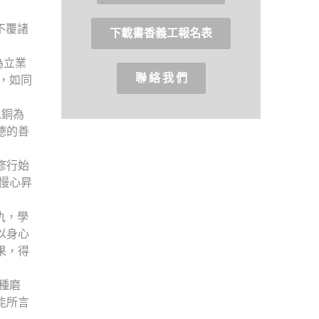
不覆諸
下載書香義工報名表
為立業
聯 絡 我 們
，如同
以銅為
德的善
修行始
慢心昇
仇，學
以身心
果，得
種磨
能所言