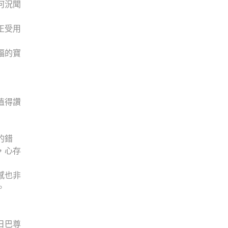
何況聞
正受用
福的寶
值得讚
的錯
，心存
感也非
。
日巴尊