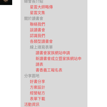
總會長介紹
星雲大師略傳
星雲文集
關於讀書會
聯絡我們
談讀書會
認識我們
各類型讀書會
線上填寫表單
讀書會家族網站申請
新讀書會成立暨家族網站申
請表
書香義工報名表
分享園地
好書分享
方案設計
經營秘方
表單下載
活動資訊