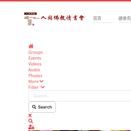
首頁
總會長
Home
Groups
Events
Videos
Audio
Photos
More
Filter
Search...
Search
x
Search
Sign In