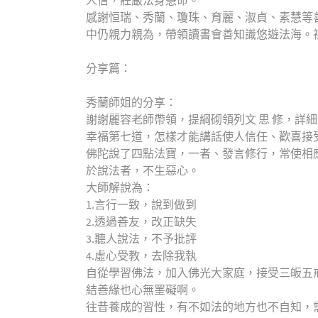
人信，莊嚴法身慧命。
感謝恒瑞、秀蘭、瓊珠、育麗、淑貞、素慧等
中仍親力親為，帶領讀書會善知識悠遊法海。
分享篇：
秀蘭師姐的分享：
謝謝麗容老師帶領，提綱砌領列文 思 修，詳
幸福第七道，怎樣才能講話使人信任、歡喜接
佛陀說了四點法寶，一者、發言修行，常使相
於說法者，不生惡心。
大師解說為：
1.言行一致，說到做到
2.透過善友，改正缺失
3.聽人說法，不予批評
4.虛心受教，去除我執
自從學習佛法，加入佛光大家庭，接受三皈五
結善緣也心無罣礙啊。
往昔養成的習性，有不如法的地方也不自知，