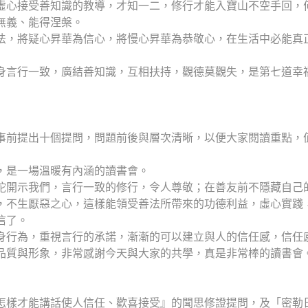
虛心接受善知識的教導，才知一二，修行才能入寶山不空手回，
無義、能得涅槃。
法，將疑心昇華為信心，將慢心昇華為恭敬心，在生活中必能真
身言行一致，廣結善知識，互相扶持，觀德莫觀失，是第七道幸
事前提出十個提問，問題前後與層次清晰，以便大家閱讀重點，
，是一場溫暖有內涵的讀書會。
陀開示我們，言行一致的修行，令人尊敬；在善友前不隱藏自己
，不生厭惡之心，這樣能領受善法所帶來的功德利益，虛心實踐
信了。
身行為，重視言行的承諾，漸漸的可以建立與人的信任感，信任
品質與形象，非常感謝今天與大家的共學，真是非常棒的讀書會
怎樣才能講話使人信任、歡喜接受』的聞思修證提問，及「密勒