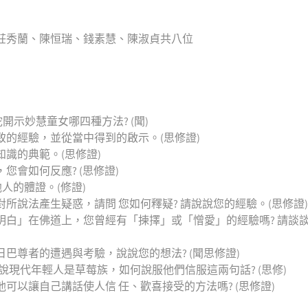
莊秀蘭、陳恒瑞、錢素慧、陳淑貞共八位
開示妙慧童女哪四種方法? (聞)
的經驗，並從當中得到的啟示。(思修證)
識的典範。(思修證)
會如何反應? (思修證)
人的體證。(修證)
所說法產生疑惑，請問 您如何釋疑? 請說說您的經驗。(思修證)
明白」在佛道上，您曾經有「揀擇」或「憎愛」的經驗嗎? 請談
巴尊者的遭遇與考驗，說說您的想法? (聞思修證)
說現代年輕人是草莓族，如何說服他們信服這兩句話? (思修)
以讓自己講話使人信 任、歡喜接受的方法嗎? (思修證)