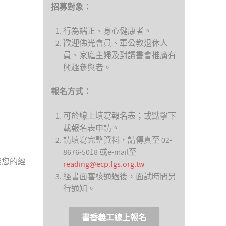
招募對象：
行為端正、身心健康者。
歡迎佛光會員、軍公教退休人
員、家庭主婦及對讀書會推廣有
興趣參與者。
報名方式：
可於線上填寫報名表；或點擊下
載報名表申請。
請填寫完整資料，請傳真至 02-
8676-5018 或e-mail至
談您的經
reading@ecp.fgs.org.tw
經書面審核通過後，面試時間另
行通知。
書香義工線上報名