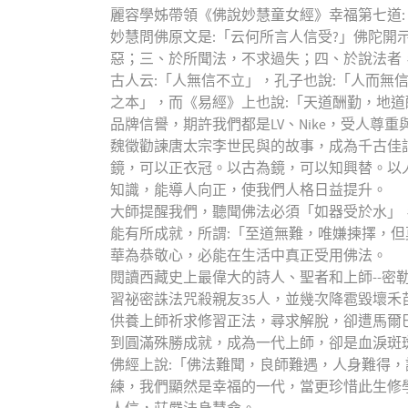
麗容學姊帶領《佛說妙慧童女經》幸福第七道:
妙慧問佛原文是:「云何所言人信受?」佛陀開
惡；三、於所聞法，不求過失；四、於說法者
古人云:「人無信不立」，孔子也說:「人而無
之本」，而《易經》上也說:「天道酬勤，地
品牌信譽，期許我們都是LV、Nike，受人尊重
魏徵勸諫唐太宗李世民與的故事，成為千古佳話
鏡，可以正衣冠。以古為鏡，可以知興替。以
知識，能導人向正，使我們人格日益提升。
大師提醒我們，聽聞佛法必須「如器受於水」
能有所成就，所謂:「至道無難，唯嫌揀擇，
華為恭敬心，必能在生活中真正受用佛法。
閱讀西藏史上最偉大的詩人、聖者和上師--密
習祕密誅法咒殺親友35人，並幾次降雹毀壞
供養上師祈求修習正法，尋求解脫，卻遭馬爾
到圓滿殊勝成就，成為一代上師，卻是血淚斑斑
佛經上說:「佛法難聞，良師難遇，人身難得
練，我們顯然是幸福的一代，當更珍惜此生修