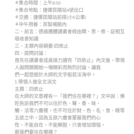
⚘集合時間：上午8:50
⚘集合地點：捷運昆陽站4號出口
⚘交通：捷運昆陽站前搭(小5公車)
⚘中午用餐：茶製場館內
二、前言：透過團體讀書會經由聞、思、修、証相互
吸收善知識
三、主題內容綱要:四依止
四、提問討論：
首先在讀書會成員接力讀完「四依止」內文後，帶領
人拋問題開始一場精彩而熱烈討論，讓我
們一起悠遊於大師的文字般若法海中。
1.帶領人做全文消文
主題：四依止
在大師的文章裡有一「我們住在哪裡？」文中說：佛
陀告訴我們不可以住於色、聲、香、味、
觸、法等六塵裡，也不可住於財、色、名、食、睡等
五欲之中，因為五欲六塵會蒙蔽我們的心
性，不能自在，不能解脫，只會增加煩惱。
那我們要住在哪裡？