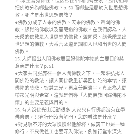
14.眾生皆有佛性，但因根性不同而有差別，歷代祖師
把佛教分為哪些佛教？p. 50,而哪些是屬於入世思想佛
教，哪些是出世思想佛教？
●佛教分成了人乘的佛教、天乘的佛教、聲聞的佛
教、緣覺的佛教以及菩薩道的佛教。在我們認為，人
天乘的佛教是入世思想的佛教，聲聞乘、緣覺乘是出
世思想的佛教，大乘菩薩道是調和入世和出世的人間
佛教。
15. 大師提出人間佛教要回歸佛陀本懷的主要目的與
意義是什麼？p. 51
●大家共同服膺在一個人間佛教之下，一起來弘揚人
間佛陀的教法，讓人間佛教重新尋回佛陀的本懷，讓
佛陀的慈悲、智慧之光，再度普照寰宇，真正為人間
帶來光明與希望，這就是倡導「人間佛教回歸佛陀本
懷」的主要意義與目的。
16. 有人說佛光山活動很多,大家只有行佛都沒有在學
佛修佛，只有行門沒有解門，您的看法是什麼？
●對見解不好的大眾慢慢跟他解釋，做義工也是一種
修行，不只做義工也要深入佛法，例如行堂水深火