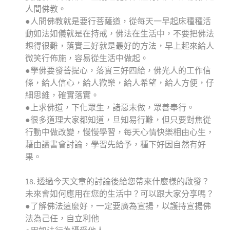
人間佛教。
●人間佛教就是要行菩薩道，從每天一早起床種種活
動如法如儀就是在持戒，佛法在生活中，不要把佛法
想得很難，落實三好就是最好的方法，早上起來給人
微笑行佈施，容易從生活中做起。
●學佛要發菩提心，落實三好四給，佛光人的工作信
條，給人信心，給人歡樂，給人希望，給人方便，仔
細思維，確實落實。
●上求佛道，下化眾生，諸惡末做，眾善奉行。
●很多道理大家都知道，旦知易行難，但只要對焦從
行動中做改變，慢慢學習，每天心情快樂相由心生，
藉由讀書會討論，學習先給予，種下好因自然有好
果。
18. 透過今天文章的討論後給您帶來什麼樣的啟發？
未來會如何應用在您的生活中？可以跟大家分享嗎？
●了解佛法這麼好，一定要廣為宣揚，以護持宣揚佛
法為己任，自立利他