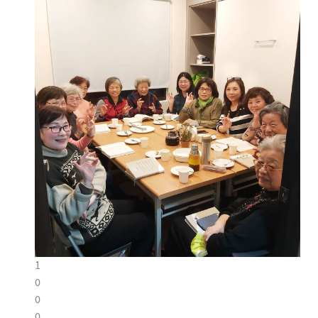
1
0
0
0