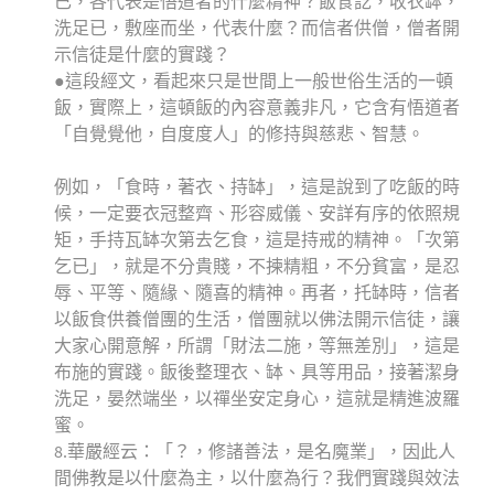
已，各代表是悟道者的什麼精神？飯食訖，收衣缽，
洗足已，敷座而坐，代表什麼？而信者供僧，僧者開
示信徒是什麼的實踐？
●這段經文，看起來只是世間上一般世俗生活的一頓
飯，實際上，這頓飯的內容意義非凡，它含有悟道者
「自覺覺他，自度度人」的修持與慈悲、智慧。
例如，「食時，著衣、持缽」，這是說到了吃飯的時
候，一定要衣冠整齊、形容威儀、安詳有序的依照規
矩，手持瓦缽次第去乞食，這是持戒的精神。「次第
乞已」，就是不分貴賤，不揀精粗，不分貧富，是忍
辱、平等、隨緣、隨喜的精神。再者，托缽時，信者
以飯食供養僧團的生活，僧團就以佛法開示信徒，讓
大家心開意解，所謂「財法二施，等無差別」，這是
布施的實踐。飯後整理衣、缽、具等用品，接著潔身
洗足，晏然端坐，以禪坐安定身心，這就是精進波羅
蜜。
8.華嚴經云：「？，修諸善法，是名魔業」，因此人
間佛教是以什麼為主，以什麼為行？我們實踐與效法