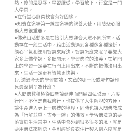
熱，修的是忍辱，學習服從，學習放下，行堂是一門
大學問。
●在行堂心態柔軟會有好因緣。
●知賓在道場第一線是道場的親善大使，用慈悲心服
務大眾很重要。
●佛光山活動多是在接引大眾迎合大眾不同所需，活
動存在一般生活中，藉由活動遇到各種像各種挫折，
能心平氣和運用智慧來解決，智慧怎麼來呢？要靠大
家多上佛學課、多聽開示，學習佛陀的法義，在解門
上的學習一定要在行門上用出來，不斷的把佛法用出
來，生活一定更有智慧更快樂。
17. 透過今天的學習閱讀，文章的哪一段或哪句話印
象最深刻？為什麼？
●人間佛教積極從四聖諦延伸而開展四弘誓願、六度
行門，不但是自我修行，也提供了人生解脫的方便，
讓生命進入更上一層樓的境界，同時也讓人間佛教成
為「行解並重、古今一體」的佛教。學習佛法真的要
落實於生活當中，生活中會碰到很多很多的境，就是
要用佛法來解決，金剛經從食衣住行契入到六度就是