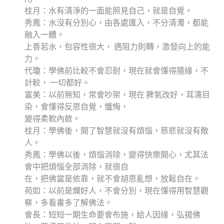
桂月：水有清淨的一面能照見自己，就是自覺。
秀鳳：水沒有分別心，由各處匯入，不分清濁，都能
融入一體。
上善若水，包容性很大， 遇阻力則轉，激發向上的能
力。
代瓊：學佛前比較不會忍耐，現在就會懂得隨緣，不
計較， 一切都好。
富美：以前無知，常會吵架，現在 脾氣改好，耳濡目
染，會懂得反思自覺，懺悔，
變得柔軟內斂。
桂月：學佛後，開了智慧就沒有煩惱，慈悲就沒有敵
人。
秀鳳：學佛以後，煩惱消除，變得快樂開心，尤其法
會中把煩惱全部消除，就很自
在，把佛當是依靠，就不會胡思亂想，放鬆自在。
苑如：以前是爛好人，不會分別，現在懂得用智慧觀
察，多看書多了解佛法。
會長：短短一期生命要會布施，給人因緣，弘揚佛