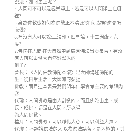
說法，如何更正呢？
4.人間可不可以是極樂淨土，若是可以人間淨土在哪
裡?
5.身為佛教徒如何為佛教正本清源?如何弘揚?妳會怎
麼做?
6.有沒有人可以說:三法印，四聖諦，十二因緣，六
度?
7.佛陀在人間 在大自然中到處有佛法出廣長舌，有沒
有人可以舉例大自然默默說的
例子?
會長：《人間佛教佛陀本懷》是大師講述佛陀的一
生，從日常生活，大師如何弘揚
佛教，而且這本書是我們明年佛學會考主要的考題內
容。
代瓊：人間佛教是由人創造的，而且佛陀出生、成
長、成佛，都是在人間，所以稱
為人間佛教。
桂月：人間佛教，可以淨化人心，可以利益大衆。
代瓊： 不認識佛法的人 以為佛法講苦，是消極的，其