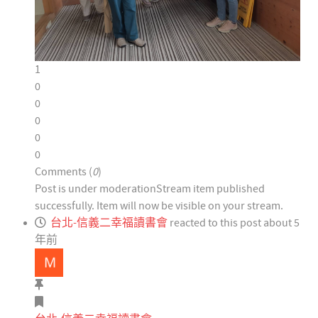
1
0
0
0
0
0
Comments (
0
)
Post is under moderation
Stream item published
successfully. Item will now be visible on your stream.
台北-信義二幸福讀書會
reacted to this post about 5
年前