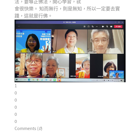
法，要導正佛法，開心學習，就
會很快樂。 知而無行，則是無知，所以一定要去實
踐，這就是行佛。
1
0
0
0
0
0
Comments (
0
)