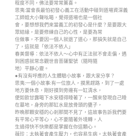
程度不同，佛法要常常薰喜。
思夷:當會長最怕初發心義工在活動中碰到道場資深義
工師姐大小聲吆喝，覺得道場也是一個社
會，要想想我們來當義工的初發心是什麼？是要跟大
眾結緣，是要修練自己的心性，是要為常
住做事，不要因一個人就退了道心，那損失就是自己
了，這就是「依法不依人」
春美督導：依法不依人～心中有正法就不會走偏，遇
到困惑就常念觀世音菩薩聖號（隨時隨
地）平靜心靈。
●有沒有呼應的人生體驗小故事，跟大家分享？
思夷:一個小故事:有一位旅人，摸黑趕路，到了一處
地方要休息，剛好摸到旁邊有一缸清水，
便如飲甘露喝下水安穩得睡著了，一醒來發現自己睡
在墓地，身旁的那缸水是放骨頭的甕子，
昨晚那顆安穩的心剎那間不見了，這故事告訴我們要
有平常心平等心，心不要隨著外境轉，人
生過得快不快樂都是掌握在你這顆心。
薇珍：太執著會產生壓力，也容易生病。太執著會產