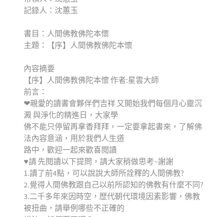
記錄人：沈蕙玉
書目：人間佛教佛陀本懷
主題：【序】人間佛教佛陀本懷
內容摘要
【序】人間佛教佛陀本懷 作者:星雲大師
前言：
❤親愛的讀書會夥伴們吉祥 又開始我們每個月心靈沉
澱 與淨化的精進日，大家學
佛不能只停留再拿香拜拜，一定要拿起書來，了解佛
法內容意涵，用於我們人生道
路中，歡迎一起來歡喜閱讀
♥請️ 先閱讀以下提問，請大家稍做思考~謝謝
1.讀了前4點，可以說說大師所詮釋的人間佛教?
2.覺得人間佛教跟自己以前所認知的佛教有什麼不同?
3.二千多年來因時空，歴代朝代環境因素影響，佛教
被扭曲，請舉例哪些不正確的