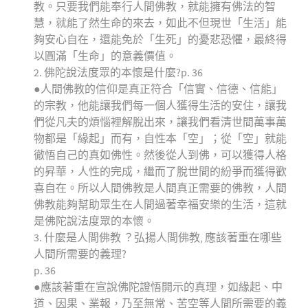
教。只要我們能奉行人間佛教，就能擁有佛法的智
慧，就能了然生命的來去，如此不但現世「生活」能
夠安心自在，還能免於「生死」的憂悲恐懼，最終得
以圓滿「生命」的意義價值。
2. 佛陀說法度眾的本懷是什麼?p. 36
●人間佛教的信仰是真正符合「信實、信德、信能」
的宗教，他能讓我們每一個人獲得生活的安住，讓我
們從凡夫的煩惱裡解脫出來，讓我們看清世間萬事萬
物都是「緣起」而有，自性本「空」；從「空」就能
徹悟自己的真如佛性。然後從人到佛，可以獲得人格
的昇華，人性的完成，繼而了脫世間的紛爭而獲得歡
喜自在。所以人間佛教是人間真正需要的佛教，人間
佛教能夠幫助眾生在人間過著幸福安樂的生活，這就
是佛陀說法度眾的本懷。
3. 什麼是人間佛教 ？弘揚人間佛教, 應該著重在哪些
人間所需要的義理?
p. 36
●應該著重在宣說佛陀證悟開示的真理，如緣起、中
道、因果、業報，乃至無常、苦空等人間所需要的義