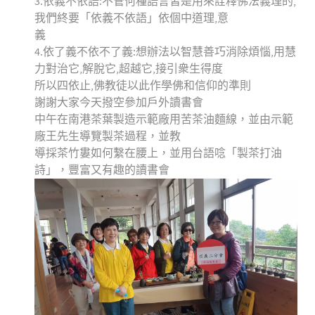
3.依義不依語:不管何種語言皆是用來詮釋佛法義理的,
我們終要「依義不依語」依個中道理,意
義
4.依了義不依不了義:想辦法以智慧善巧消除煩惱,用慧
力對治它,解脫它,超越它,接引衆生得度
所以四依止,佛教徒以此作學佛和信仰的準則
謝謝大家今天撥空參加戶外讀書會
中午在南港茶葉製造示範廠用苦茶油麵線，並由示範
廠王先生導覽製茶過程，並教
導採茶竹婁如何繫在腰上，並用台語唸「製茶打油
詩」，豐富又有趣的讀書會