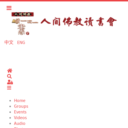
中文
ENG
Home
Search
Sign In
Home
Groups
Events
Videos
Audio