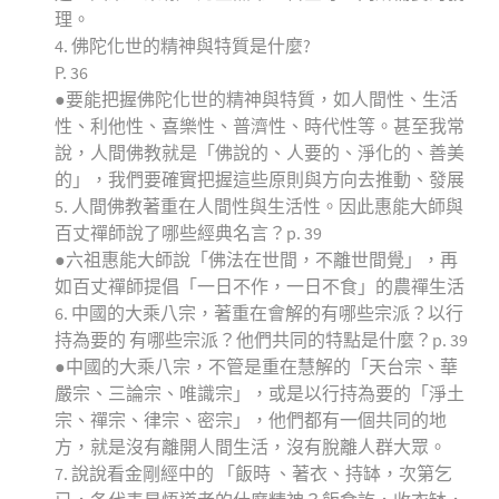
理。
4. 佛陀化世的精神與特質是什麼?
P. 36
●要能把握佛陀化世的精神與特質，如人間性、生活
性、利他性、喜樂性、普濟性、時代性等。甚至我常
說，人間佛教就是「佛說的、人要的、淨化的、善美
的」，我們要確實把握這些原則與方向去推動、發展
5. 人間佛教著重在人間性與生活性。因此惠能大師與
百丈禪師說了哪些經典名言？p. 39
●六祖惠能大師說「佛法在世間，不離世間覺」，再
如百丈禪師提倡「一日不作，一日不食」的農禪生活
6. 中國的大乘八宗，著重在會解的有哪些宗派？以行
持為要的 有哪些宗派？他們共同的特點是什麼？p. 39
●中國的大乘八宗，不管是重在慧解的「天台宗、華
嚴宗、三論宗、唯識宗」，或是以行持為要的「淨土
宗、禪宗、律宗、密宗」，他們都有一個共同的地
方，就是沒有離開人間生活，沒有脫離人群大眾。
7. 說說看金剛經中的 「飯時 、著衣、持缽，次第乞