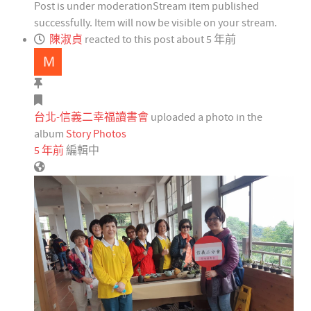
Post is under moderation
Stream item published
successfully. Item will now be visible on your stream.
陳淑貞
reacted to this post about 5 年前
台北-信義二幸福讀書會
uploaded a photo in the
album
Story Photos
5 年前
編輯中