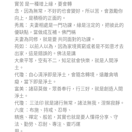
實苦 是一種增上緣，要會轉
念，因為無常，不好的也會變好，所以苦，會激勵你
向上，是積極的正面的。
秀鳳： 夫妻相處是一門功課，緣是注定的，把彼此的
優缺點，當做成互補。佛門稱
夫妻為同修，就是要 共同面對的功課。
苑如： 以前人以為，因為家境貧窮或者是不如意才去
出家，這是錯誤的。佛法是講
大衆平等，空有不二，知足就會快樂，就是人間淨
土。
代瓊：自心清淨即是淨土，會隨念轉境，遠離貪嗔
癡，當下即是淨土。
富美：諸惡莫做，眾善奉行，行三好，就是創造人間
淨土。
代瓊： 三法印 就是諸行無常，諸法無我，涅槃寂靜。
六度 ：布施、持戒、忍辱、
精進、禪定、般若，其實也就是要人懂得分享、守
法、勤勞、忍耐、專注、靈巧運
用。