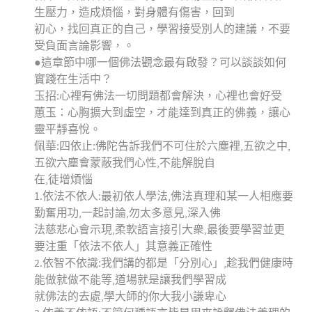
生壓力，造成煩惱，對身體有傷害，回到
初心，找回真正的自己，學習接受別人的建議，不要
受負面言論影響，。
●這章節中哪一個佛法觀念最有啟發？可以談談如何
實踐在生活中？
玉招:心裡有佛法一切問題都會解決，心裡也會好受
蕙玉：心胸擴大到虛空，才能達到真正的佛義，讓心
靈平靜喜悅。
佩華:四依止:佛陀告訴我們不可住於六塵裡,五欲之中,
五欲六塵會蒙蔽我們心性,不能解脫自
在,徒增煩惱
1.依法不依人:最初依人學法,佛法真理和某一人相應要
勤奮用功,一起討論,勿太多意見,深入佛
法慈悲心會示現,柔軟語言接引大衆,最後要學習並更
要注重「依法不依人」其意義正確性
2.依智不依識:我們講的都是「分別心」,趁我們健康時
能做就做不能等,道場就是讓我們學習成
就佛法的去處,學大師的你大我小謙卑心