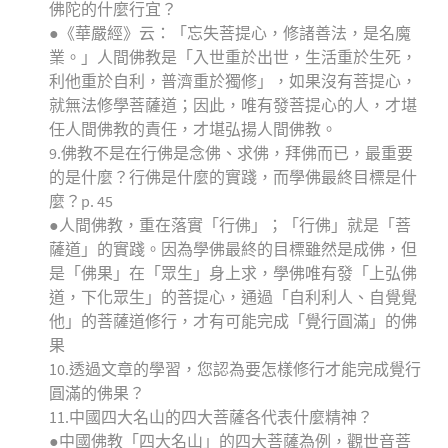
佛陀的什麼行宜？
●《華嚴經》云：「忘失菩提心，修諸善法，是名魔
業。」人間佛教是「入世重於出世，生活重於生死，
利他重於自利，普濟重於獨修」，如果沒有菩提心，
就無法修學菩薩道；因此，唯有發菩提心的人，才堪
任人間佛教的責任，才堪弘揚人間佛教。
9.佛教不是在行佛是念佛、求佛，拜佛而已，最重要
的是什麼？行佛是什麼的實踐，而學佛最終目標是什
麼？p. 45
●人間佛教，重在落實「行佛」；「行佛」就是「菩
薩道」的實踐。因為學佛最終的目標雖然是成佛，但
是「佛果」在「眾生」身上求，學佛唯有發「上弘佛
道，下化眾生」的菩提心，通過「自利利人、自覺覺
他」的菩薩道修行，才有可能完成「覺行圓滿」的佛
果
10.透過文章的學習，您認為要怎樣修行才能完成覺行
圓滿的佛果？
11.中國四大名山的四大菩薩各代表什麼精神？
●中國佛教「四大名山」的四大菩薩為例，觀世音菩