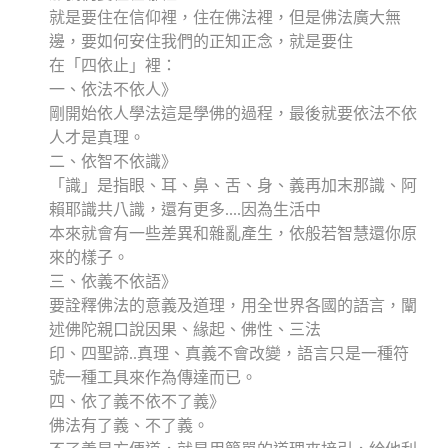
就是要住在信仰裡，住在佛法裡，但是佛法廣大無
邊，要如何安住我們的正知正念，就是要住
在「四依止」裡：
一、依法不依人》
剛開始依人學法這是學佛的過程，最後就要依法不依
人才是真理。
二、依智不依識》
「識」是指眼、耳、鼻、舌、身、義再加末那識、阿
賴耶識共八識，還有更多....因為生活中
本來就會有一些差異和雜亂產生，依般若智慧還你原
來的樣子。
三、依義不依語》
要詮釋佛法的意義及道理，用全世界各國的語言，闡
述佛陀親口說因果、緣起、佛性、三法
印、四聖諦..真理、真義不會改變，語言只是一種符
號一種工具來作為傳達而已。
四、依了義不依不了義》
佛法有了義、不了義。