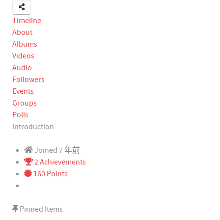
Timeline
About
Albums
Videos
Audio
Followers
Events
Groups
Polls
Introduction
Joined 7 年前
2 Achievements
160 Points
Pinned Items