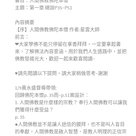
書目：人間佛教佛陀本懷
主題：第一章 總說P35~P51
內容摘要
【序】人間佛教佛陀本懷 作者:星雲大師
前言：
❤大家學佛不能只停留在拿香拜拜，一定要拿起書
來，了解佛法內容意涵，用於我們人生道路中，並把
佛教發揚光大，歡迎一起來歡喜閱讀~
♥️請先閱讀以下提問，請大家稍做思考~謝謝
1/9黃水盛督導帶領:
回歸佛陀本懷p. 35而~p.51案設計：
1. 人間佛教是什麼樣的宗教？ 奉行人間佛教可以讓我
們獲得什麼受益？
p. 35
●人間佛教並不是讓人迷信的膜拜，也不是叫人盲目
的奉獻，人間佛教是啟人智慧、是教人明理的正信宗