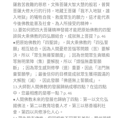
薩救苦救難的慈悲，文殊菩薩大智大慧的般若，普賢
菩薩大修大行的行持，地藏王菩薩「我不入地獄，誰
入地獄」的犧牲自我、救度眾生的願力，這才能代表
今後佛教能普及社會、為人所接受的精神。
12.要如何把四大菩薩精神發揚才能把原始佛教的四聖
諦與大乘佛教的四弘願結合，成就無上菩提？p. 46
●把原始佛教的「四聖諦」，與大乘佛教的「四弘誓
願」相互結合。因為人間憂悲苦惱等問題（苦）要解
決，所以「眾生無邊誓願度」；因為世間眾生貪瞋痴
等無明業障（集）要解脫，所以「煩惱無盡誓願
斷」；因為眾生感到修學（道）重要，因此「法門無
量誓願學」；最後信仰的目標是成就眾生獲得圓滿的
大解脫（滅），因此發願「佛道無上誓願成」。
13.大師對人間佛教的發展歸納成哪四點？在這四點
中，您最相應的是哪一點？p. 46
●人間佛教未來的發展也歸納了四點：第一以文化弘
揚佛法，第二以教育培養人才，第三以慈善福利社
會，第四以共修淨化人心。