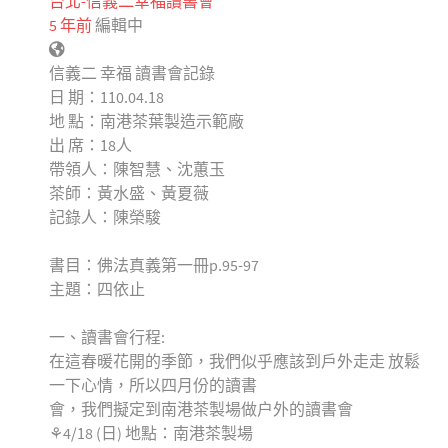
台北-信義二幸福讀書會
5 年前
編輯中
信義二 幸福 讀書會記錄
日 期：110.04.18
地 點：南港茶葉製造示範廠
出 席：18人
帶領人：陳智慧、沈蕙玉
茶師：黃水盛、黃夏薇
記錄人：陳榮駿
書目：佛法真義第一冊p.95-97
主題：四依止
一、讀書會行程:
在這春暖花開的季節，我們似乎應該到戶外走走 放鬆
一下心情，所以四月份的讀書
會，我們擬定到南港茶製場做户外的讀書會
⚘4/18 (日) 地點：南港茶製場