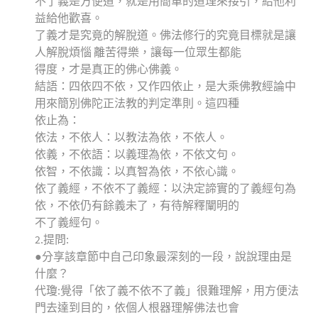
不了義是方便道，就是用簡單的道理來接引，給他利
益給他歡喜。
了義才是究竟的解脫道。佛法修行的究竟目標就是讓
人解脫煩惱 離苦得樂，讓每一位眾生都能
得度，才是真正的佛心佛義。
結語：四依四不依，又作四依止，是大乘佛教經論中
用來簡別佛陀正法教的判定準則。這四種
依止為：
依法，不依人：以教法為依，不依人。
依義，不依語：以義理為依，不依文句。
依智，不依識：以真智為依，不依心識。
依了義經，不依不了義經：以決定諦實的了義經句為
依，不依仍有餘義未了，有待解釋闡明的
不了義經句。
2.提問:
●分享該章節中自己印象最深刻的一段，說說理由是
什麼？
代瓊:覺得「依了義不依不了義」很難理解，用方便法
門去達到目的，依個人根器理解佛法也會