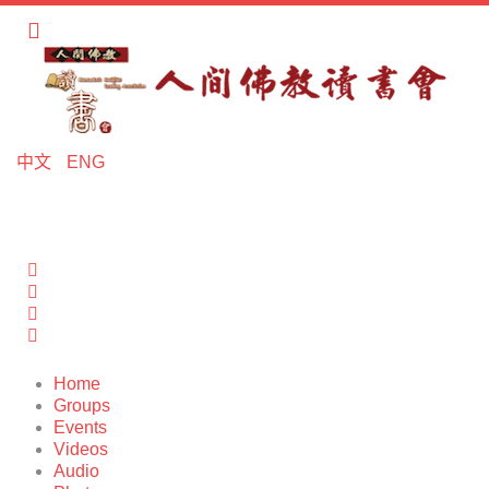
中文
ENG
Home
Search
Sign In
Home
Groups
Events
Videos
Audio